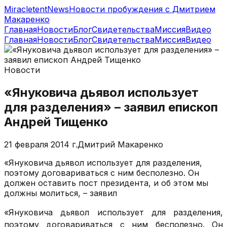
MiracletentNews
Новости пробуждения с Дмитрием
Макаренко
Главная
Новости
Блог
Свидетельства
Миссия
Видео
Главная
Новости
Блог
Свидетельства
Миссия
Видео
Новости
«Януковича дьявол использует
для разделения» – заявил епископ
Андрей Тищенко
21 февраля 2014 г.
Дмитрий Макаренко
«Януковича дьявол использует для разделения,
поэтому договариваться с ним бесполезно. Он
должен оставить пост президента, и об этом мы
должны молиться, – заявил
«Януковича дьявол использует для разделения,
поэтому договариваться с ним бесполезно. Он