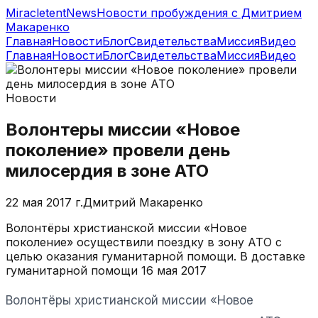
MiracletentNews
Новости пробуждения с Дмитрием
Макаренко
Главная
Новости
Блог
Свидетельства
Миссия
Видео
Главная
Новости
Блог
Свидетельства
Миссия
Видео
Новости
Волонтеры миссии «Новое
поколение» провели день
милосердия в зоне АТО
22 мая 2017 г.
Дмитрий Макаренко
Волонтёры христианской миссии «Новое
поколение» осуществили поездку в зону АТО с
целью оказания гуманитарной помощи. В доставке
гуманитарной помощи 16 мая 2017
Волонтёры христианской миссии «Новое