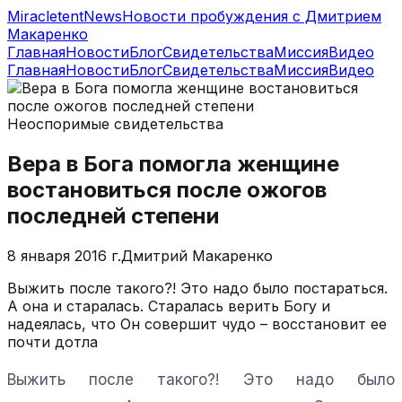
MiracletentNews
Новости пробуждения с Дмитрием
Макаренко
Главная
Новости
Блог
Свидетельства
Миссия
Видео
Главная
Новости
Блог
Свидетельства
Миссия
Видео
Неоспоримые свидетельства
Вера в Бога помогла женщине
востановиться после ожогов
последней степени
8 января 2016 г.
Дмитрий Макаренко
Выжить после такого?! Это надо было постараться.
А она и старалась. Старалась верить Богу и
надеялась, что Он совершит чудо – восстановит ее
почти дотла
Выжить после такого?! Это надо было