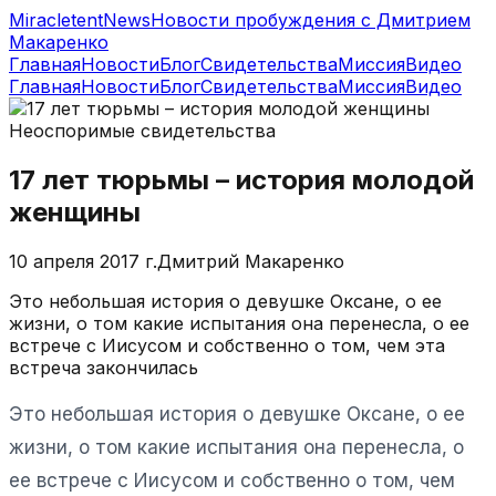
MiracletentNews
Новости пробуждения с Дмитрием
Макаренко
Главная
Новости
Блог
Свидетельства
Миссия
Видео
Главная
Новости
Блог
Свидетельства
Миссия
Видео
Неоспоримые свидетельства
17 лет тюрьмы – история молодой
женщины
10 апреля 2017 г.
Дмитрий Макаренко
Это небольшая история о девушке Оксане, о ее
жизни, о том какие испытания она перенесла, о ее
встрече с Иисусом и собственно о том, чем эта
встреча закончилась
Это небольшая история о девушке Оксане, о ее
жизни, о том какие испытания она перенесла, о
ее встрече с Иисусом и собственно о том, чем