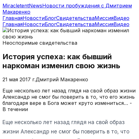
MiracletentNews
Новости пробуждения с Дмитрием
Макаренко
Главная
Новости
Блог
Свидетельства
Миссия
Видео
Главная
Новости
Блог
Свидетельства
Миссия
Видео
Неоспоримые свидетельства
История успеха: как бывший
наркоман изменил свою жизнь
21 мая 2017 г.
Дмитрий Макаренко
Еще несколько лет назад глядя на свой образ жизни
Александр не смог бы поверить в то, что его жизнь
благодаря вере в Бога может круто измениться… -
В течении
Еще несколько лет назад глядя на свой образ
жизни Александр не смог бы поверить в то, что