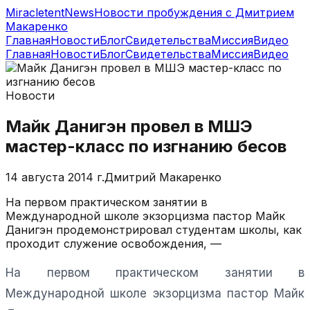
MiracletentNews
Новости пробуждения с Дмитрием
Макаренко
Главная
Новости
Блог
Свидетельства
Миссия
Видео
Главная
Новости
Блог
Свидетельства
Миссия
Видео
Новости
Майк Данигэн провел в МШЭ
мастер-класс по изгнанию бесов
14 августа 2014 г.
Дмитрий Макаренко
На первом практическом занятии в
Международной школе экзорцизма пастор Майк
Данигэн продемонстрировал студентам школы, как
проходит служение освобождения, —
На первом практическом занятии в
Международной школе экзорцизма пастор Майк