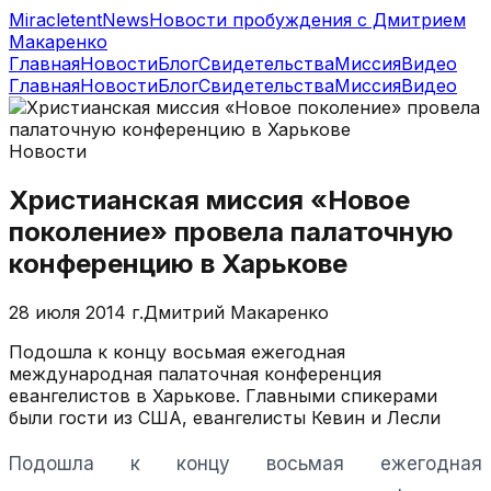
MiracletentNews
Новости пробуждения с Дмитрием
Макаренко
Главная
Новости
Блог
Свидетельства
Миссия
Видео
Главная
Новости
Блог
Свидетельства
Миссия
Видео
Новости
Христианская миссия «Новое
поколение» провела палаточную
конференцию в Харькове
28 июля 2014 г.
Дмитрий Макаренко
Подошла к концу восьмая ежегодная
международная палаточная конференция
евангелистов в Харькове. Главными спикерами
были гости из США, евангелисты Кевин и Лесли
Подошла к концу восьмая ежегодная