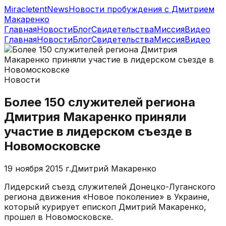
MiracletentNews
Новости пробуждения с Дмитрием
Макаренко
Главная
Новости
Блог
Свидетельства
Миссия
Видео
Главная
Новости
Блог
Свидетельства
Миссия
Видео
Новости
Более 150 служителей региона
Дмитрия Макаренко приняли
участие в лидерском съезде в
Новомосковске
19 ноября 2015 г.
Дмитрий Макаренко
Лидерский съезд служителей Донецко-Луганского
региона движения «Новое поколение» в Украине,
который курирует епископ Дмитрий Макаренко,
прошел в Новомосковске.