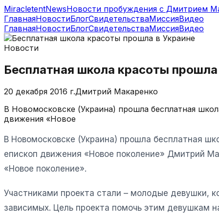
MiracletentNews
Новости пробуждения с Дмитрием М
Главная
Новости
Блог
Свидетельства
Миссия
Видео
Главная
Новости
Блог
Свидетельства
Миссия
Видео
Новости
Бесплатная школа красоты прошла
20 декабря 2016 г.
Дмитрий Макаренко
В Новомосковске (Украина) прошла бесплатная шко
движения «Новое
В Новомосковске (Украина) прошла бесплатная ш
епископ движения «Новое поколение» Дмитрий Ма
«Новое поколение».
Участниками проекта стали – молодые девушки, к
зависимых. Цель проекта помочь этим девушкам на