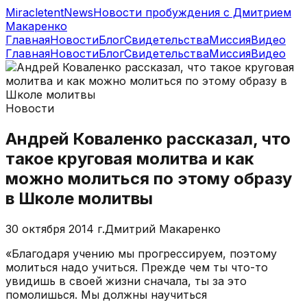
MiracletentNews
Новости пробуждения с Дмитрием
Макаренко
Главная
Новости
Блог
Свидетельства
Миссия
Видео
Главная
Новости
Блог
Свидетельства
Миссия
Видео
Новости
Андрей Коваленко рассказал, что
такое круговая молитва и как
можно молиться по этому образу
в Школе молитвы
30 октября 2014 г.
Дмитрий Макаренко
«Благодаря учению мы прогрессируем, поэтому
молиться надо учиться. Прежде чем ты что-то
увидишь в своей жизни сначала, ты за это
помолишься. Мы должны научиться