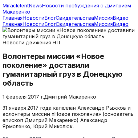
MiracletentNews
Новости пробуждения с Дмитрием
Макаренко
Главная
Новости
Блог
Свидетельства
Миссия
Видео
Главная
Новости
Блог
Свидетельства
Миссия
Видео
Новости движения НП
Волонтеры миссии «Новое
поколение» доставили
гуманитарный груз в Донецкую
область
1 февраля 2017 г.
Дмитрий Макаренко
31 января 2017 года капеллан Александр Рыжков и
волонтеры миссии «Новое поколение» (основатель
епископ Дмитрий Макаренко) Александр
Ярмоленко, Юрий Миколюк,