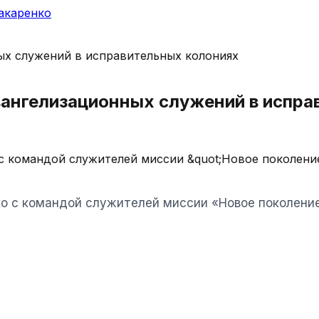
акаренко
вангелизационных служений в испра
 командой служителей миссии &quot;Новое поколение
о с командой служителей миссии «Новое поколение