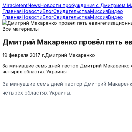
MiracletentNews
Новости пробуждения с Дмитрием М
Главная
Новости
Блог
Свидетельства
Миссия
Видео
Главная
Новости
Блог
Свидетельства
Миссия
Видео
Все материалы
Дмитрий Макаренко провёл пять е
19 февраля 2017 г.
Дмитрий Макаренко
За минувшие семь дней пастор Дмитрий Макаренко с
четырёх областях Украины
За минувшие семь дней пастор Дмитрий Макаренк
четырёх областях Украины.