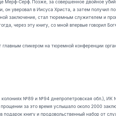
ище Мерф-Серф. Позже, за совершенное двойное уби
, он уверовал в Иисуса Христа, а затем получил по
ной заключение, стал тюремным служителем и про
тогда, через эту книгу, со мной впервые говорил Б
ет главным спикером на тюремной конференции орг
колониях №89 и №94 днепропетровская обл.), ИК №1
прощении за это время услышало около 2000 заклю
 в подарок книгу и продовольственный набор от сл