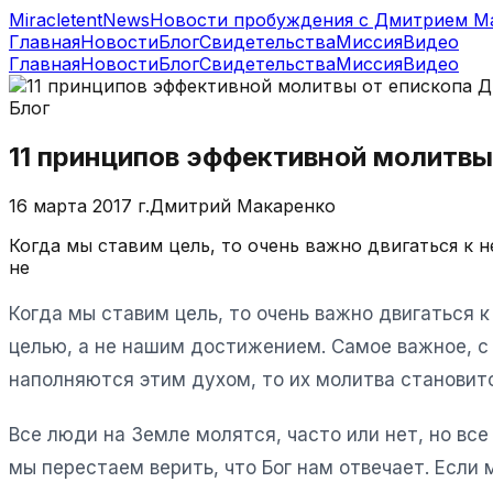
MiracletentNews
Новости пробуждения с Дмитрием М
Главная
Новости
Блог
Свидетельства
Миссия
Видео
Главная
Новости
Блог
Свидетельства
Миссия
Видео
Блог
11 принципов эффективной молитв
16 марта 2017 г.
Дмитрий Макаренко
Когда мы ставим цель, то очень важно двигаться к н
не
Когда мы ставим цель, то очень важно двигаться к
целью, а не нашим достижением. Самое важное, с 
наполняются этим духом, то их молитва становитс
Все люди на Земле молятся, часто или нет, но вс
мы перестаем верить, что Бог нам отвечает. Если 